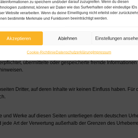
erufe
äteinformationen zu speichern und/oder darauf zuzugreifen. Wenn du diesen
hnologien zustimmst, können wir Daten wie das Surfverhalten oder eindeutige IDs
ser Website verarbeiten. Wenn du deine Einwilligung nicht erteilst oder zurückziehs
§27 a Umsatzsteuergesetz:
nen bestimmte Merkmale und Funktionen beeinträchtigt werden.
euerpflichtig ist
Akzeptieren
Ablehnen
Einstellungen anseh
orgfalt erstellt. Für die Richtigkeit, Vollständigkeit und Aktual
Cookie-Richtlinie
Datenschutzerklärung
Impressum
1 TMG für eigene Inhalte auf diesen Seiten nach den allgemeine
erpflichtet, übermittelte oder gespeicherte fremde Informatio
 hinweisen.
ten Dritter, auf deren Inhalte wir keinen Einfluss haben. Für die
ch.
alte und Werke auf diesen Seiten unterliegen dem deutschen Urh
nd jede Art der Verwertung außerhalb der Grenzen des Urheberr